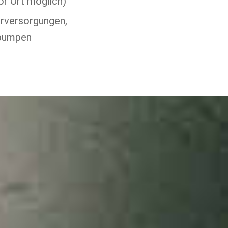
r Ort möglich)
rversorgungen,
epumpen