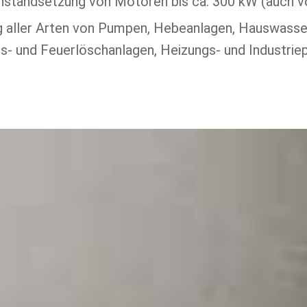
standsetzung von Motoren bis ca. 300 kW (auch vo
g aller Arten von Pumpen, Hebeanlagen, Hauswasse
s- und Feuerlöschanlagen, Heizungs- und Industri