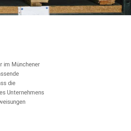
ter im Münchener
assende
ss die
des Unternehmens
nweisungen