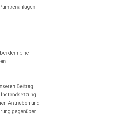
, Pumpenanlagen
 bei dem eine
hen
unseren Beitrag
r Instandsetzung
hen Antrieben und
ferung gegenüber