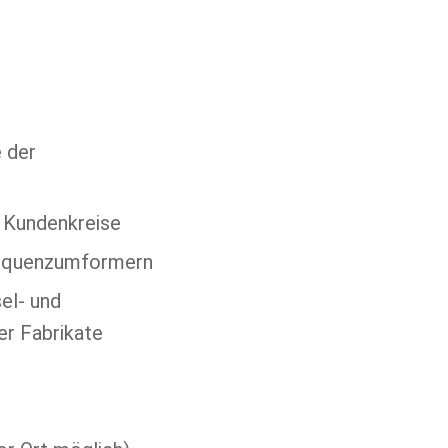
 der
e Kundenkreise
requenzumformern
el- und
er Fabrikate